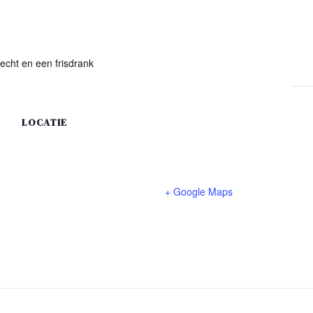
echt en een frisdrank
LOCATIE
Ksara Restaurant en Lounge
Hengelosestraat 200
Enschede
,
7521AL
Netherlands
+ Google Maps