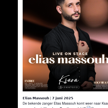
𝗘𝗹𝗶𝗮𝘀 𝗠𝗮𝘀𝘀𝗼𝘂𝗵 | 𝟳 𝗷𝘂𝗻𝗶 𝟮𝟬𝟮𝟱
De bekende zanger Elias Massouh komt weer naar Ksara