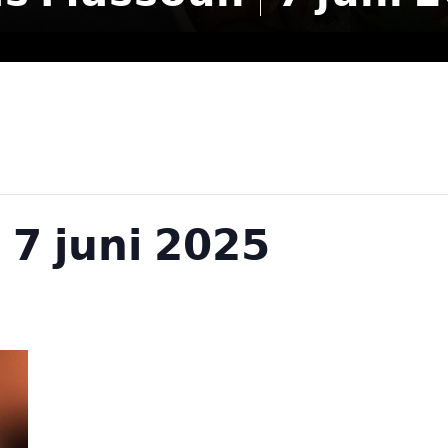
 𝟳 𝗷𝘂𝗻𝗶 𝟮𝟬𝟮𝟱