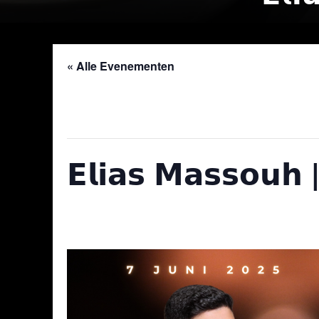
« Alle Evenementen
Dit evenement is voorbij.
𝗘𝗹𝗶𝗮𝘀 𝗠𝗮𝘀𝘀𝗼𝘂𝗵 |
7 juni 2025 @ 20:00
-
8 juni 2025 @ 02:00