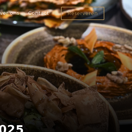
ver ons
Contact
Reserveren
𝟬𝟮𝟱