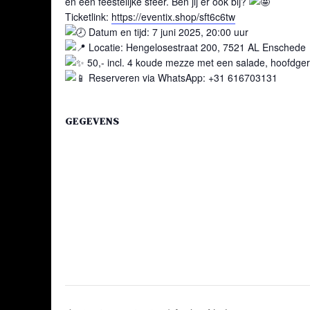
en een feestelijke sfeer. Ben jij er ook bij?
Ticketlink:
https://eventix.shop/sft6c6tw
Datum en tijd: 7 juni 2025, 20:00 uur
Locatie: Hengelosestraat 200, 7521 AL Enschede
50,- incl. 4 koude mezze met een salade, hoofdger
Reserveren via WhatsApp: +31 616703131
GEGEVENS
Begin:
7 juni 2025 @ 20:00
Einde:
8 juni 2025 @ 02:00