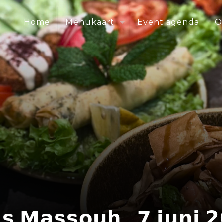
Home
Menukaart
Event agenda
O
𝗮𝘀 𝗠𝗮𝘀𝘀𝗼𝘂𝗵 | 𝟳 𝗷𝘂𝗻𝗶 